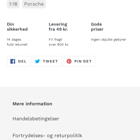
1:18
Porsche
Din
Levering
Gode
sikkerhed
fra 49 kr.
priser
14 dages
Fri fragt
Ingen skjulte gebyrer
fuld returret
over 900 kr.
DEL
TWEET
PIN
DEL
TWEET
PIN DET
PÅ
PÅ
PÅ
FACEBOOK
TWITTER
PINTEREST
Mere information
Handelsbetingelser
Fortrydelses- og returpolitik