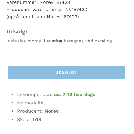
Varenummer: Norev 187423
Producent varenummer: NV187423
(også kendt som Norev 187423)
Normalpris
Udsolgt
Inklusive moms.
Levering
beregnes ved betaling.
UDSOLGT
Lægger
produkt
Leveringstiden:
ca. 7-10 hverdage
i
Ny modelbil.
din
Producent:
Norev
indkøbskurv
Skala:
1:18