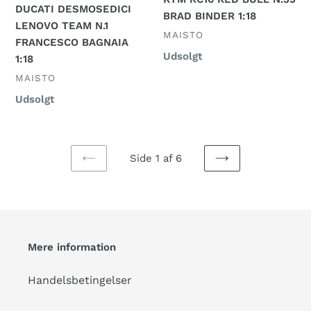
BAGNAIA
BINDER
DUCATI DESMOSEDICI
BRAD BINDER 1:18
1:18
1:18
LENOVO TEAM N.1
FORHANDLER
MAISTO
FRANCESCO BAGNAIA
Normalpris
Udsolgt
1:18
FORHANDLER
MAISTO
Normalpris
Udsolgt
Side 1 af 6
FORRIGE
NÆSTE
SIDE
SIDE
Mere information
Handelsbetingelser