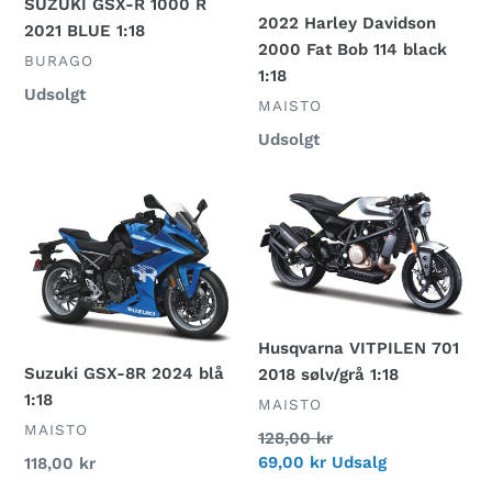
SUZUKI GSX-R 1000 R
1:18
black
2022 Harley Davidson
2021 BLUE 1:18
1:18
2000 Fat Bob 114 black
FORHANDLER
BURAGO
1:18
Normalpris
Udsolgt
FORHANDLER
MAISTO
Normalpris
Udsolgt
Suzuki
Husqvarna
GSX-
VITPILEN
8R
701
2024
2018
blå
sølv/grå
1:18
1:18
Husqvarna VITPILEN 701
Suzuki GSX-8R 2024 blå
2018 sølv/grå 1:18
1:18
FORHANDLER
MAISTO
FORHANDLER
MAISTO
Normalpris
128,00 kr
Udsalgspris
69,00 kr
Udsalg
Normalpris
118,00 kr