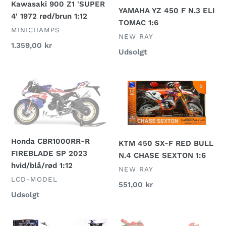
1972
ELI
Kawasaki 900 Z1 'SUPER
YAMAHA YZ 450 F N.3 ELI
rød/brun
TOMAC
4' 1972 rød/brun 1:12
TOMAC 1:6
1:12
1:6
FORHANDLER
MINICHAMPS
FORHANDLER
NEW RAY
Normalpris
1.359,00 kr
Normalpris
Udsolgt
Honda
KTM
CBR1000RR-
450
R
SX-
FIREBLADE
F
SP
RED
2023
BULL
Honda CBR1000RR-R
KTM 450 SX-F RED BULL
hvid/blå/rød
N.4
FIREBLADE SP 2023
N.4 CHASE SEXTON 1:6
1:12
CHASE
hvid/blå/rød 1:12
FORHANDLER
NEW RAY
SEXTON
FORHANDLER
LCD-MODEL
Normalpris
551,00 kr
1:6
Normalpris
Udsolgt
YAMAHA
DUCATI