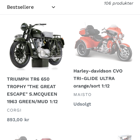
106 produkter
l
i
TRIUMPH
Harley-
n
TR6
davidson
650
CVO
g
TROPHY
TRI-
:
"THE
GLIDE
GREAT
ULTRA
ESCAPE"
orange/sort
Harley-davidson CVO
S.MCQUEEN
1:12
TRI-GLIDE ULTRA
TRIUMPH TR6 650
1963
orange/sort 1:12
TROPHY "THE GREAT
GREEN/MUD
ESCAPE" S.MCQUEEN
FORHANDLER
MAISTO
1:12
1963 GREEN/MUD 1:12
Normalpris
Udsolgt
FORHANDLER
CORGI
Normalpris
893,00 kr
Harley-
HONDA