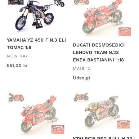
YZ
DESMOSEDICI
450
LENOVO
F
TEAM
N.3
N.23
ELI
ENEA
YAMAHA YZ 450 F N.3 ELI
TOMAC
BASTIANINI
DUCATI DESMOSEDICI
TOMAC 1:6
1:6
1:18
LENOVO TEAM N.23
FORHANDLER
NEW RAY
ENEA BASTIANINI 1:18
Normalpris
551,00 kr
FORHANDLER
MAISTO
Normalpris
Udsolgt
DUCATI
KTM
DESMOSEDICI
RC16
LENOVO
RED
TEAM
BULL
N.1
N.33
FRANCESCO
BRAD
KTM RC16 RED BULL N.33