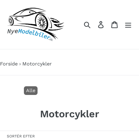
Gå
til
indhold
Søg
Log ind
Indkøbs
Forside
›
Motorcykler
Alle
S
Motorcykler
a
m
SORTÉR EFTER