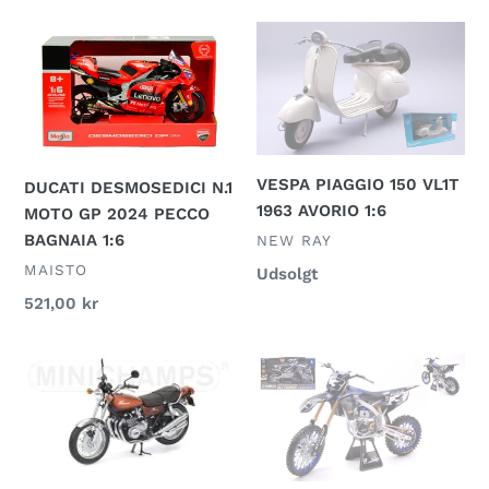
DUCATI
VESPA
DESMOSEDICI
PIAGGIO
N.1
150
MOTO
VL1T
GP
1963
2024
AVORIO
VESPA PIAGGIO 150 VL1T
DUCATI DESMOSEDICI N.1
PECCO
1:6
1963 AVORIO 1:6
MOTO GP 2024 PECCO
BAGNAIA
BAGNAIA 1:6
FORHANDLER
NEW RAY
1:6
FORHANDLER
MAISTO
Normalpris
Udsolgt
Normalpris
521,00 kr
Kawasaki
YAMAHA
900
YZ
Z1
450
'SUPER
F
4'
N.3