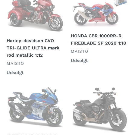
davidson
CBR
CVO
1000RR-
TRI-
R
GLIDE
FIREBLADE
ULTRA
SP
HONDA CBR 1000RR-R
mørk
2020
Harley-davidson CVO
FIREBLADE SP 2020 1:18
rød
1:18
TRI-GLIDE ULTRA mørk
FORHANDLER
MAISTO
metallic
rød metallic 1:12
Normalpris
Udsolgt
1:12
FORHANDLER
MAISTO
Normalpris
Udsolgt
SUZUKI
2022
GSX-
Harley
R
Davidson
1000
2000
R
Fat
2021
Bob
BLUE
114