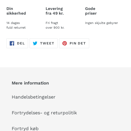
Din
Levering
Gode
sikkerhed
fra 49 kr.
priser
14 dages
Fri fragt
Ingen skjulte gebyrer
fuld returret
over 900 kr.
DEL
TWEET
PIN
DEL
TWEET
PIN DET
PÅ
PÅ
PÅ
FACEBOOK
TWITTER
PINTEREST
Mere information
Handelsbetingelser
Fortrydelses- og returpolitik
Fortryd køb