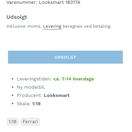
Varenummer: Looksmart 18017A
Normalpris
Udsolgt
Inklusive moms.
Levering
beregnes ved betaling.
UDSOLGT
Lægger
produkt
Leveringstiden:
ca. 7-14 hverdage
i
Ny modelbil.
din
Producent:
Looksmart
indkøbskurv
Skala:
1:18
1:18
Ferrari