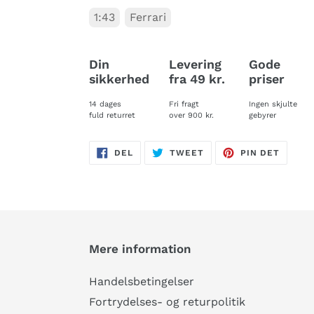
1:43
Ferrari
Din
Levering
Gode
sikkerhed
fra 49 kr.
priser
14 dages
Fri fragt
Ingen skjulte
fuld returret
over 900 kr.
gebyrer
DEL
TWEET
PIN
DEL
TWEET
PIN DET
PÅ
PÅ
PÅ
FACEBOOK
TWITTER
PINTE
Mere information
Handelsbetingelser
Fortrydelses- og returpolitik