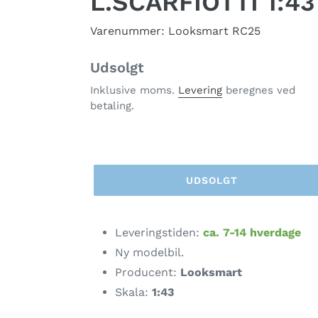
L.SCARFIOTTI 1:43
Varenummer: Looksmart RC25
Normalpris
Udsolgt
Inklusive moms.
Levering
beregnes ved
betaling.
UDSOLGT
Lægger
produkt
Leveringstiden:
ca. 7-14 hverdage
i
Ny modelbil.
din
Producent:
Looksmart
indkøbskurv
Skala:
1:43