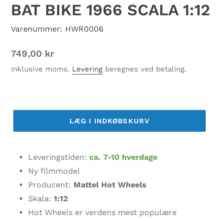
BAT BIKE 1966 SCALA 1:12
Varenummer: HWR0006
Normalpris
749,00 kr
Inklusive moms.
Levering
beregnes ved betaling.
LÆG I INDKØBSKURV
Lægger
produkt
Leveringstiden:
ca. 7-10 hverdage
i
Ny filmmodel
din
Producent:
Mattel Hot Wheels
indkøbskurv
Skala:
1:12
Hot Wheels er verdens mest populære