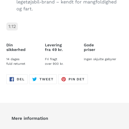
legetøjsbil-brand – kendt for mangfoldighed
og fart.
1:12
Din
Levering
Gode
sikkerhed
fra 49 kr.
priser
14 dages
Fri fragt
Ingen skjulte gebyrer
fuld returret
over 900 kr.
DEL
TWEET
PIN
DEL
TWEET
PIN DET
PÅ
PÅ
PÅ
FACEBOOK
TWITTER
PINTEREST
Mere information