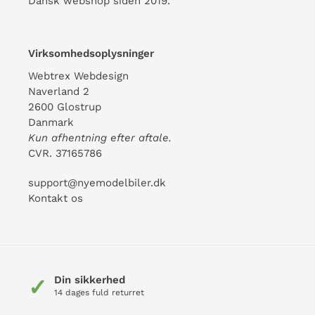
Dansk webshop siden 2019.
Virksomhedsoplysninger
Webtrex Webdesign
Naverland 2
2600 Glostrup
Danmark
Kun afhentning efter aftale.
CVR. 37165786
support@nyemodelbiler.dk
Kontakt os
Din sikkerhed
✓
14 dages fuld returret