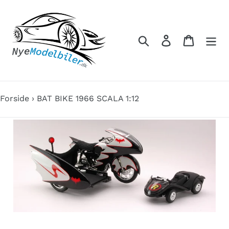
Gå
til
indhold
Søg
Log ind
Indkøbs
Forside
›
BAT BIKE 1966 SCALA 1:12